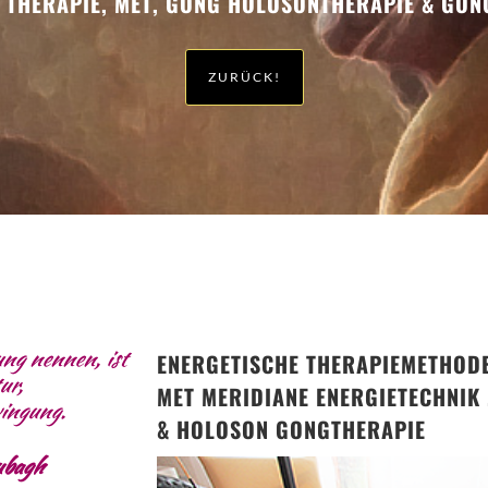
 THERAPIE, MET, GONG HOLOSONTHERAPIE & GO
ZURÜCK!
ng nennen, ist
ENERGETISCHE THERAPIEMETHOD
ur,
MET MERIDIANE ENERGIETECHNIK . 
wingung.
& HOLOSON GONGTHERAPIE
ubagh