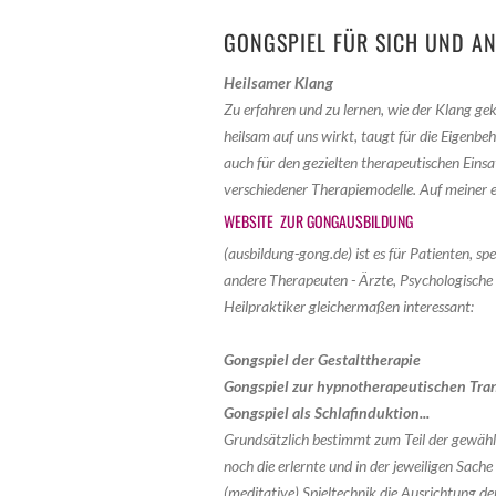
GONGSPIEL FÜR SICH UND A
Heilsamer Klang
Zu erfahren und zu lernen, wie der Klang ge
heilsam auf uns wirkt, taugt für die Eigenbe
auch für den gezielten therapeutischen Ein
verschiedener Therapiemodelle. Auf meiner 
WEBSITE ZUR GONGAUSBILDUNG
(ausbildung-gong.de) ist es für Patienten, spe
andere Therapeuten - Ärzte, Psychologisch
Heilpraktiker gleichermaßen interessant:
Gongspiel der Gestalttherapie
Gongspiel zur hypnotherapeutischen Tra
Gongspiel als Schlafinduktion...
Grundsätzlich bestimmt zum Teil der gewähl
noch die erlernte und in der jeweiligen Sac
(meditative) Spieltechnik die Ausrichtung 