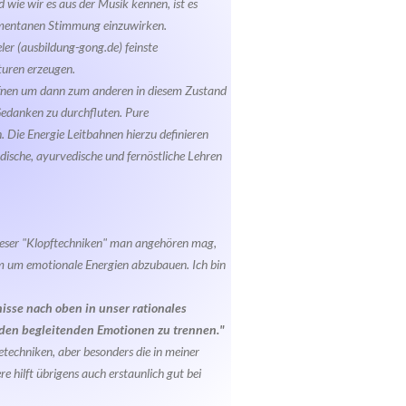
wie wir es aus der Musik kennen, ist es
momentanen Stimmung einzuwirken.
er (ausbildung-gong.de) feinste
uren erzeugen.
ffnen um dann zum anderen in diesem Zustand
Gedanken zu durchfluten. Pure
 Die Energie Leitbahnen hierzu definieren
dische, ayurvedische und fernöstliche Lehren
dieser "Klopftechniken" man angehören mag,
em um emotionale Energien abzubauen. Ich bin
isse nach oben in unser rationales
on den begleitenden Emotionen zu trennen."
techniken, aber besonders die in meiner
 hilft übrigens auch erstaunlich gut bei