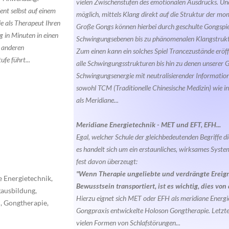
vielen Zwischenstufen des emotionalen Ausdrucks. Und 
ient selbst auf einem
möglich, mittels Klang direkt auf die Struktur der 
e als Therapeut Ihren
Große Gongs können hierbei durch geschulte Gongspiel
g in Minuten in einen
Schwingungsebenen bis zu phänomenalen Klangstrukt
m anderen
Zum einen kann ein solches Spiel Trancezustände erö
fe führt...
alle Schwingungsstrukturen bis hin zu denen unserer 
Schwingungsenergie mit neutralisierender Information.
sowohl TCM (Traditionelle Chinesische Medizin) wie in
als Meridiane...
Meridiane Energietechnik - MET und EFT, EFH...
Egal, welcher Schule der gleichbedeutenden Begriffe 
es handelt sich um ein erstaunliches, wirksames Syst
fest davon überzeugt:
"Wenn Therapie ungeliebte und verdrängte Ereign
 Energietechnik,
Bewusstsein transportiert, ist es wichtig, dies v
ausbildung,
Hierzu eignet sich MET oder EFH als meridiane Energie
, Gongtherapie,
Gongpraxis entwickelte Holoson Gongtherapie. Letztere
vielen Formen von Schlafstörungen...