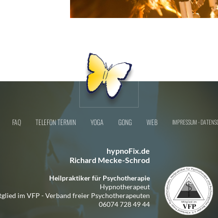
FAQ
TELEFON TERMIN
YOGA
GONG
WEB
IMPRESSUM - DATENS
hypnoFix.de
Richard Mecke-Schrod
Heilpraktiker für Psychotherapie
Hypnotherapeut
tglied im VFP - Verband freier Psychotherapeuten
06074 728 49 44