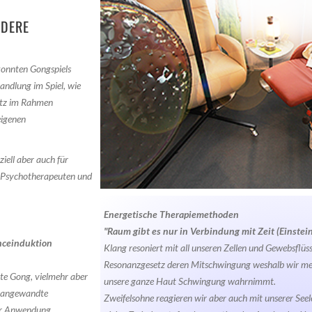
NDERE
konnten Gongspiels
handlung im Spiel, wie
satz im Rahmen
eigenen
ziell aber auch für
e Psychotherapeuten und
Energetische Therapiemethoden
"Raum gibt es nur in Verbindung mit Zeit (Einstein)
nceinduktion
Klang resoniert mit all unseren Zellen und Gewebsflüss
Resonanzgesetz deren Mitschwingung weshalb wir meh
te Gong, vielmehr aber
unsere ganze Haut Schwingung wahrnimmt.
he angewandte
Zweifelsohne reagieren wir aber auch mit unserer Seel
der Anwendung.