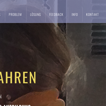
S
PROBLEM
LÖSUNG
FEEDBACK
INFO
KONTAKT
AHREN
N