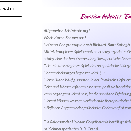
SPRÄCH
Emotion bedeutet "En
Allgemeine Schlafstörung?
Wach durch Schmerzen?
Holoson Gongtherapie nach Richard..Sant Subagh
Mittels komplexer Spieltechniken erzeugte gezielte K
erfolgt eine der behutsame klangtherapeutische Beha
Es ist ein anschlagloses Spiel, das an sphärische Klän
Lichterscheinungen begleitet wird. (...)
Hierbei kann häufig spontan in der Praxis ein tiefer e
Geist und Körper erfahren eine neue positive Konditio
kann sogar ganz leicht sein, ist die spontane Erfahrung.
Hierauf können weitere, verändernde therapeutische 
möglichen Ängsten oder grübelnder Gedankenflut zu
Die Relevanz der Holoson Gongtherapie bestätigt sich
bei Schmerzpatienten (z.B. Krebs).